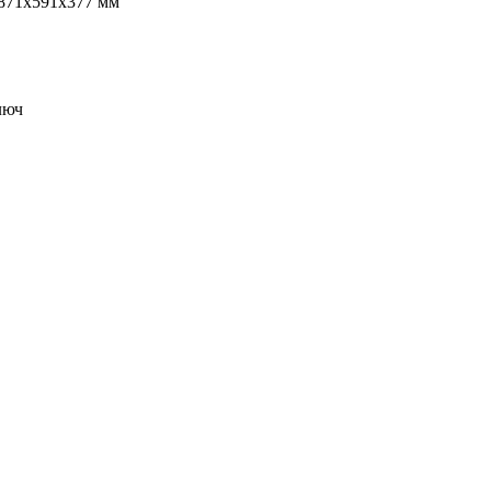
871x591x377 мм
люч