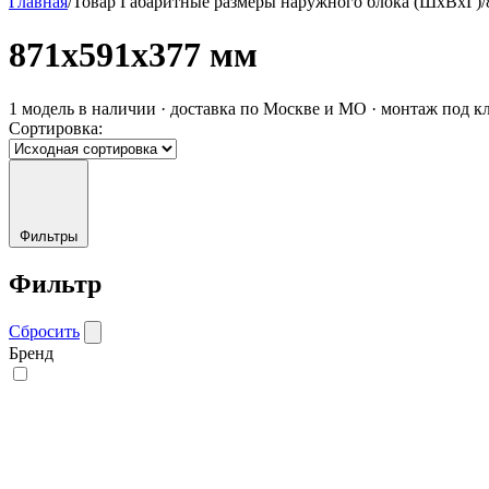
Главная
/
Товар Габаритные размеры наружного блока (ШxВxГ)
/
871x591x377 мм
1 модель в наличии · доставка по Москве и МО · монтаж под к
Сортировка:
Фильтры
Фильтр
Сбросить
Бренд