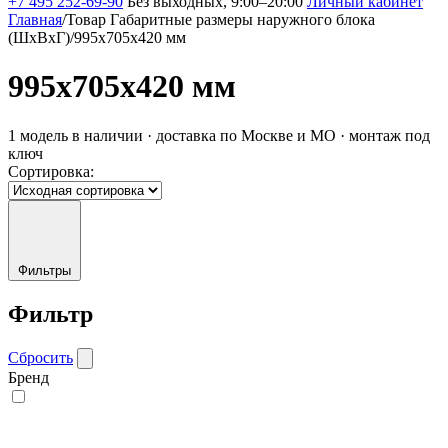
+7 495 252-69-90
Без выходных, 9:00–20:00
Личный кабинет
Главная
/
Товар Габаритные размеры наружного блока
(ШxВxГ)
/
995x705x420 мм
995x705x420 мм
1 модель в наличии · доставка по Москве и МО · монтаж под
ключ
Сортировка:
Фильтры
Фильтр
Сбросить
Бренд