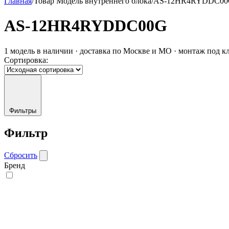
Главная
/
Товар Модель внутреннего блока
/
AS-12HR4RYDDC0
AS-12HR4RYDDC00G
1 модель в наличии · доставка по Москве и МО · монтаж под к
Сортировка:
Фильтры
Фильтр
Сбросить
Бренд