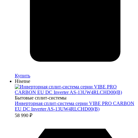
Купить
Hisense
Бытовые сплит-системы
Инверторная сплит-система серии VIBE PRO CARBON
EU DC Inverter AS-13UW4RLCHD00(B)
58 990
₽