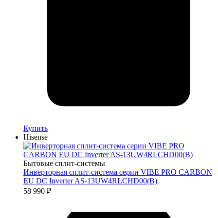
Купить
Hisense
Бытовые сплит-системы
Инверторная сплит-система серии VIBE PRO CARBON
EU DC Inverter AS-13UW4RLCHD00(B)
58 990
₽