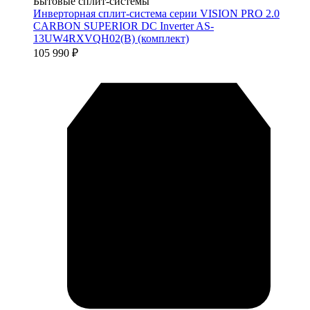
Бытовые сплит-системы
Инверторная сплит-система серии VISION PRO 2.0
CARBON SUPERIOR DC Inverter AS-
13UW4RXVQH02(B) (комплект)
105 990
₽