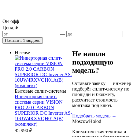
Он-офф
Цена, ₽
—
Показать 1 модель
Hisense
Не нашли
подходящую
модель?
Оставьте заявку — инженер
подберёт сплит-систему по
Бытовые сплит-системы
площади и бюджету,
Инверторная сплит-
рассчитает стоимость
система серии VISION
монтажа под ключ.
PRO 2.0 CARBON
SUPERIOR DC Inverter AS-
Подобрать модель →
10UW4RXVQH01A(B)
Moscow
Holod
(комплект)
95 990
₽
Климатическая техника и