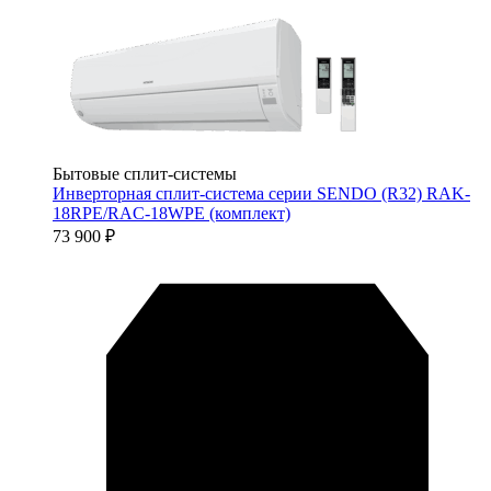
Бытовые сплит-системы
Инверторная сплит-система серии SENDO (R32) RAK-
18RPE/RAC-18WPE (комплект)
73 900
₽