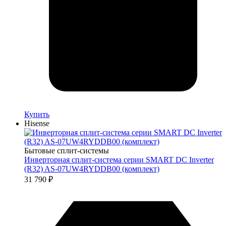
Купить
Hisense
Бытовые сплит-системы
Инверторная сплит-система серии SMART DC Inverter
(R32) AS-07UW4RYDDB00 (комплект)
31 790
₽