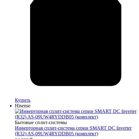
Купить
Hisense
Бытовые сплит-системы
Инверторная сплит-система серии SMART DC Inverter
(R32) AS-09UW4RYDDB05 (комплект)