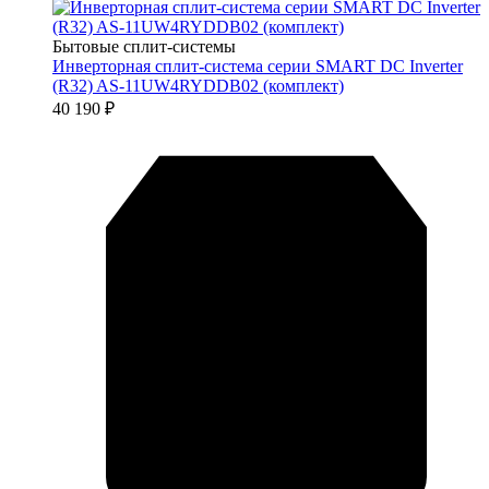
Бытовые сплит-системы
Инверторная сплит-система серии SMART DC Inverter
(R32) AS-11UW4RYDDB02 (комплект)
40 190
₽