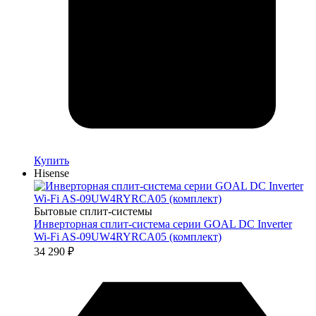
Купить
Hisense
Бытовые сплит-системы
Инверторная сплит-система серии GOAL DC Inverter
Wi-Fi AS-09UW4RYRCA05 (комплект)
34 290
₽