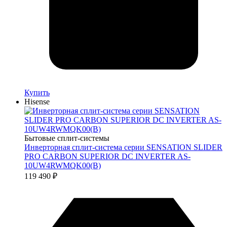
Купить
Hisense
Бытовые сплит-системы
Инверторная сплит-система серии SENSATION SLIDER
PRO CARBON SUPERIOR DC INVERTER AS-
10UW4RWMQK00(B)
119 490
₽