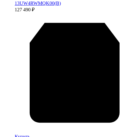
13UW4RWMQK00(B)
127 490
₽
Купить