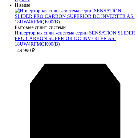
Hisense
Бытовые сплит-системы
Инверторная сплит-система серии SENSATION SLIDER
PRO CARBON SUPERIOR DC INVERTER AS-
18UW4RFMQK00(B)
149 990
₽